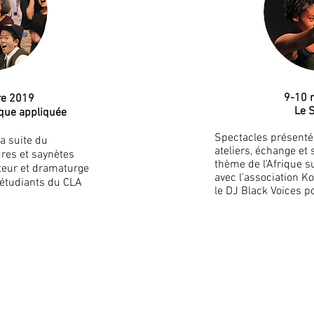
9-10 
re 2019
Le 
ique appliquée
S
pectacles présentés
a suite du
ateliers, échange et
tures et saynètes
thème de l'Afrique 
uteur et dramaturge
a
vec l'association Ko
 étudiants du CLA
le DJ Black Voices p
iversitaire de Franche-