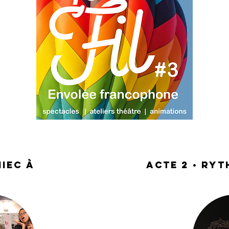
niec à
acte 2 • Ry